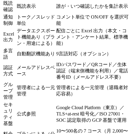
既読
既読表示
誰が・いつ確認したかを集計表示
確認
通知
トーク／スレッド
コメント単位で ON/OFF を選択可
制御
単位
能
データエクスポー
配信ごとに Excel 出力（本文・コ
Excel
ト機能あり（プラ
メント・アンケート結果。標準機
出力
ン・用途による）
能）
多言
自動翻訳機能あり
9言語対応（オプション）
語
ID/パスワード／QRコード／生体
認証
メールアドレスベ
認証（端末側機能を利用）／電話
方式
ース
番号ID（メールアドレス不要）
グル
管理者による一元
管理者による一元管理（退職者対
ープ
管理
応容易）
管理
セキ
Google Cloud Platform（東京）／
ュリ
公式参照
TLS+at-rest 暗号化／ISO 27001・
ティ
SOC 認定取得の GCP 基盤で運用
基盤
10〜500名の 7 コース（月 2,000〜
料金
プランによる（公