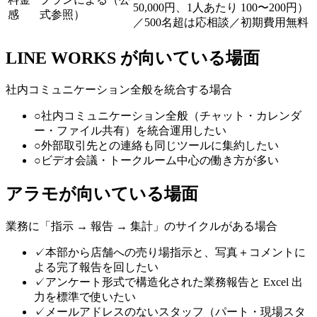
50,000円、1人あたり 100〜200円）
感
式参照）
／500名超は応相談／初期費用無料
LINE WORKS が向いている場面
社内コミュニケーション全般を統合する場合
○
社内コミュニケーション全般（チャット・カレンダ
ー・ファイル共有）を統合運用したい
○
外部取引先との連絡も同じツールに集約したい
○
ビデオ会議・トークルーム中心の働き方が多い
アラモが向いている場面
業務に「指示 → 報告 → 集計」のサイクルがある場合
✓
本部から店舗への売り場指示と、写真＋コメントに
よる完了報告を回したい
✓
アンケート形式で構造化された業務報告と Excel 出
力を標準で使いたい
✓
メールアドレスのないスタッフ（パート・現場スタ