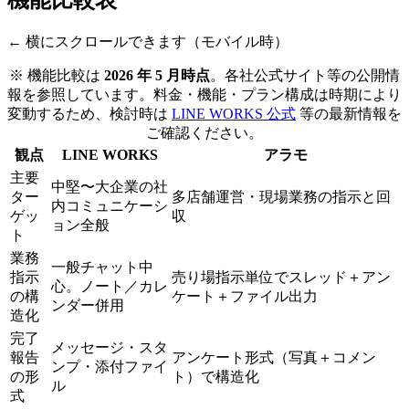
← 横にスクロールできます（モバイル時）
※ 機能比較は
2026 年 5 月時点
。各社公式サイト等の公開情
報を参照しています。料金・機能・プラン構成は時期により
変動するため、検討時は
LINE WORKS 公式
等の最新情報を
ご確認ください。
観点
LINE WORKS
アラモ
主要
中堅〜大企業の社
ター
多店舗運営・現場業務の指示と回
内コミュニケーシ
ゲッ
収
ョン全般
ト
業務
一般チャット中
指示
売り場指示単位でスレッド＋アン
心。ノート／カレ
の構
ケート＋ファイル出力
ンダー併用
造化
完了
メッセージ・スタ
報告
アンケート形式（写真＋コメン
ンプ・添付ファイ
の形
ト）で構造化
ル
式