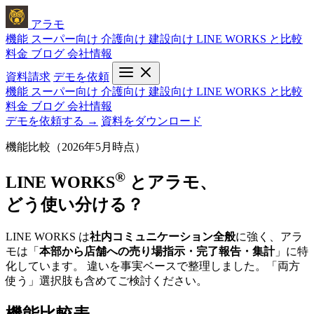
アラモ
機能
スーパー向け
介護向け
建設向け
LINE WORKS と比較
料金
ブログ
会社情報
資料請求
デモを依頼
機能
スーパー向け
介護向け
建設向け
LINE WORKS と比較
料金
ブログ
会社情報
デモを依頼する →
資料をダウンロード
機能比較（2026年5月時点）
®
LINE WORKS
とアラモ、
どう使い分ける？
LINE WORKS は
社内コミュニケーション全般
に強く、アラ
モは「
本部から店舗への売り場指示・完了報告・集計
」に特
化しています。 違いを事実ベースで整理しました。「両方
使う」選択肢も含めてご検討ください。
機能比較表