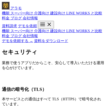
アラモ
機能
スーパー向け
介護向け
建設向け
LINE WORKS と比較
料金
ブログ
会社情報
資料請求
デモを依頼
機能
スーパー向け
介護向け
建設向け
LINE WORKS と比較
料金
ブログ
会社情報
デモを依頼する →
資料をダウンロード
セキュリティ
業務で使うアプリだからこそ、安心して導入いただける運用
を心がけています。
通信の暗号化（TLS）
本サービスとの通信はすべて TLS（HTTPS）で暗号化され
ています。