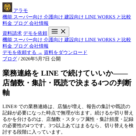
アラモ
機能
スーパー向け
介護向け
建設向け
LINE WORKS と比較
料金
ブログ
会社情報
資料請求
デモを依頼
機能
スーパー向け
介護向け
建設向け
LINE WORKS と比較
料金
ブログ
会社情報
デモを依頼する →
資料をダウンロード
ブログ
/
2026年5月7日 公開
業務連絡を LINE で続けていいか——
店舗数・集計・既読で決まる4つの判断
軸
LINE® での業務連絡は、店舗が増え、報告の集計や既読の
記録が必要になった時点で無理が出ます。続けるか切り替え
るかを分けるのは、店舗数・スタッフ属性・集計頻度・記録
の必要性の4つです。3つ以上あてはまるなら、切り替えを検
討する段階に入っています。