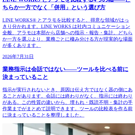
ちらか一方でなく「併用」という選び方
LINE WORKS® とアラモを比較すると、得意な領域がはっ
きり分かれます。LINE WORKS は社内コミュニケーション
全般、アラモは本部から店舗への指示・報告・集計。どちら
か一方を選ぶより、業務ごとに棲み分ける方が現実的な場面
が多くあります。
2026年7月31日
業務指示は会話ではない——ツールを比べる前に
決まっていること
指示が実行されないとき、原因は伝え方ではなく器の側にあ
ることがあります。会話には終わりがなく、指示には終わり
がある。この性質の違いから、埋もれ・既読不明・集計の手
作業までがまとめて説明できます。ツールの比較表を作る前
に決まっていることを整理しました。