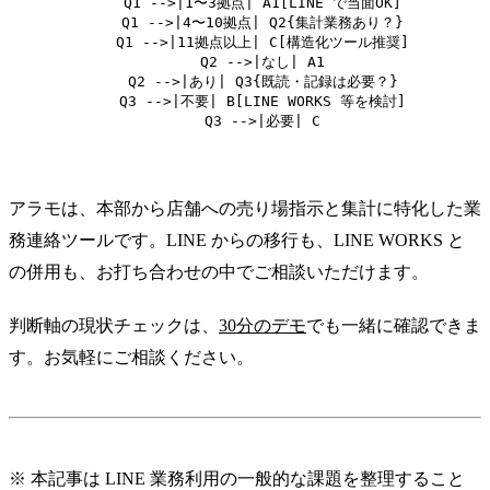
    Q1 -->|1〜3拠点| A1[LINE で当面OK]

    Q1 -->|4〜10拠点| Q2{集計業務あり？}

    Q1 -->|11拠点以上| C[構造化ツール推奨]

    Q2 -->|なし| A1

    Q2 -->|あり| Q3{既読・記録は必要？}

    Q3 -->|不要| B[LINE WORKS 等を検討]

    Q3 -->|必要| C
アラモは、本部から店舗への売り場指示と集計に特化した業
務連絡ツールです。LINE からの移行も、LINE WORKS と
の併用も、お打ち合わせの中でご相談いただけます。
判断軸の現状チェックは、
30分のデモ
でも一緒に確認できま
す。お気軽にご相談ください。
※ 本記事は LINE 業務利用の一般的な課題を整理すること