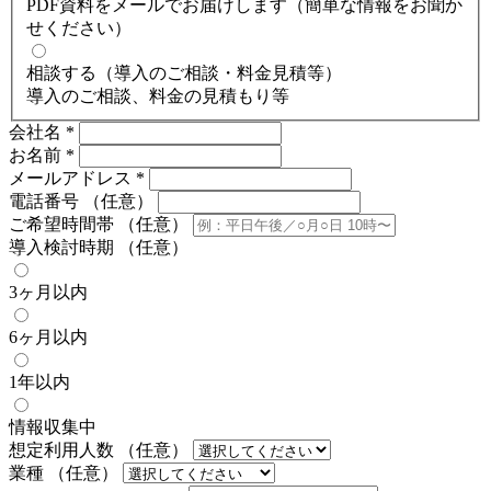
PDF資料をメールでお届けします（簡単な情報をお聞か
せください）
相談する（導入のご相談・料金見積等）
導入のご相談、料金の見積もり等
会社名
*
お名前
*
メールアドレス
*
電話番号
（任意）
ご希望時間帯
（任意）
導入検討時期
（任意）
3ヶ月以内
6ヶ月以内
1年以内
情報収集中
想定利用人数
（任意）
業種
（任意）