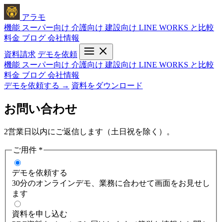
アラモ
機能
スーパー向け
介護向け
建設向け
LINE WORKS と比較
料金
ブログ
会社情報
資料請求
デモを依頼
機能
スーパー向け
介護向け
建設向け
LINE WORKS と比較
料金
ブログ
会社情報
デモを依頼する →
資料をダウンロード
お問い合わせ
2営業日以内にご返信します（土日祝を除く）。
ご用件
*
デモを依頼する
30分のオンラインデモ、業務に合わせて画面をお見せし
ます
資料を申し込む