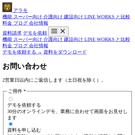
アラモ
機能
スーパー向け
介護向け
建設向け
LINE WORKS と比較
料金
ブログ
会社情報
資料請求
デモを依頼
機能
スーパー向け
介護向け
建設向け
LINE WORKS と比較
料金
ブログ
会社情報
デモを依頼する →
資料をダウンロード
お問い合わせ
2営業日以内にご返信します（土日祝を除く）。
ご用件
*
デモを依頼する
30分のオンラインデモ、業務に合わせて画面をお見せし
ます
資料を申し込む