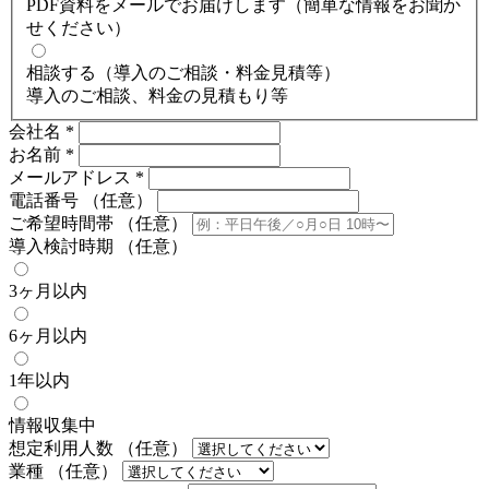
PDF資料をメールでお届けします（簡単な情報をお聞か
せください）
相談する（導入のご相談・料金見積等）
導入のご相談、料金の見積もり等
会社名
*
お名前
*
メールアドレス
*
電話番号
（任意）
ご希望時間帯
（任意）
導入検討時期
（任意）
3ヶ月以内
6ヶ月以内
1年以内
情報収集中
想定利用人数
（任意）
業種
（任意）